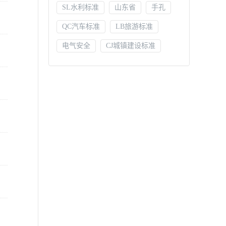
SL水利标准
山东省
手孔
QC汽车标准
LB旅游标准
电气安全
CJ城镇建设标准
CY新闻出版标准
布线
BB包装标准