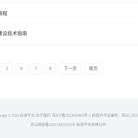
术规程
测井建设技术指南
5
6
7
8
下一页
尾页
right ©
2026 标准平台
关于我们
苏ICP备2022010402号-2
经营许可证编号：苏B2-20221
苏公网安备32011302321678
标准平台自律公约